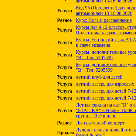
автомобилей 13-16.08.2026
Код 95 (Продление) для вод
Услуга
автомобилей 13-16.08.2026
Разное
Курс: Йога и расслабление
Курсы для 9-12 классов, сту
Услуга
Подготовка к сдаче экзамена
Курсы Эстонский язык А1 А
Услуга
к сдаче экзамена
Курсы, дополнительные уро
Услуга
"B". Тел: 5205599
Курсы, дополнительные уро
Услуга
"B". Тел: 5205599
Услуга
летний клуб для детей
Услуга
летний лагерь для взрослых
Услуга
летний лагерь для детей 7-12
Услуга
летний лагерь для детей 7-12
Летняя скидка на кат."В" в 
Услуга
"STALIKA" в Нарве- 10.08- 
группы. Всё в цене
Разное
Литературный концерт
Лучшие цены в новый отель
Продам
Resort & Spa 5