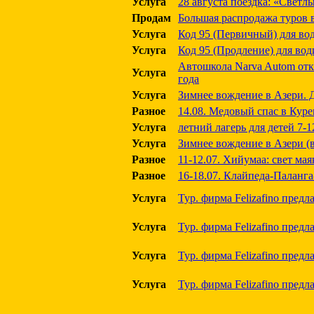
Услуга
28 августа поездка: «Свет
Продам
Большая распродажа туров 
Услуга
Код 95 (Первичный) для вод
Услуга
Код 95 (Продление) для вод
Автошкола Narva Autom отк
Услуга
года
Услуга
Зимнее вождение в Азери. 
Разное
14.08. Медовый спас в Куре
Услуга
летний лагерь для детей 7-1
Услуга
Зимнее вождение в Азери (
Разное
11-12.07. Хийумаа: свет ма
Разное
16-18.07. Клайпеда-Паланга
Услуга
Тур. фирма Felizafino предл
Услуга
Тур. фирма Felizafino предл
Услуга
Тур. фирма Felizafino пре
Услуга
Тур. фирма Felizafino пред