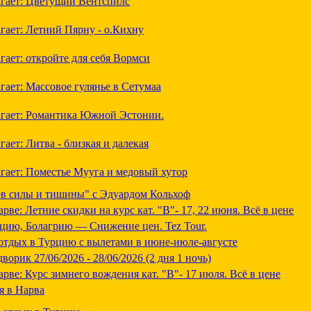
лагает: Цветущий Вентспилс
агает: Летний Пярну - о.Кихну
агает: откройте для себя Вормси
агает: Массовое гулянье в Сетумаа
лагает: Романтика Южной Эстонии.
гает: Литва - близкая и далекая
лагает: Поместье Мууга и медовый хутор
ов силы и тишины" с Эдуардом Кольхоф
е: Летние скидки на курс кат. "В"- 17, 22 июня. Всё в цене
цию, Болагрию — Снижение цен. Tez Tour.
отдых в Турцию с вылетами в июне-июле-августе
ворик 27/06/2026 - 28/06/2026 (2 дня 1 ночь)
ве: Курс зимнего вождения кат. "В"- 17 июля. Всё в цене
я в Нарва