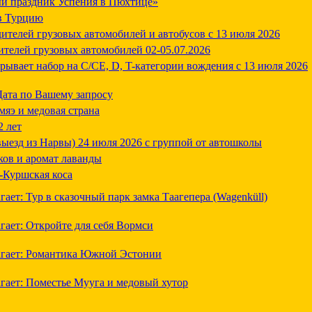
лый праздник Успения в Пюхтице»
в Турцию
ителей грузовых автомобилей и автобусов с 13 июля 2026
ителей грузовых автомобилей 02-05.07.2026
рывает набор на C/CE, D, T-категории вождения c 13 июля 2026
Дата по Вашему запросу
мяэ и медовая страна
2 лет
выезд из Нарвы) 24 июля 2026 с группой от автошколы
яков и аромат лаванды
-Куршская коса
агает: Тур в сказочный парк замка Таагепера (Wagenküll)
агает: Откройте для себя Вормси
длагает: Романтика Южной Эстонии
лагает: Поместье Мууга и медовый хутор