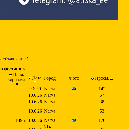
м объявление
]
возростанию
Цена/
Дата
Город
Фото
Просм.
зарплата
9.6.26
Narva
145
10.6.26
Narva
57
10.6.26
Narva
38
10.6.26
Narva
53
149 €
10.6.26
Narva
170
Ida-