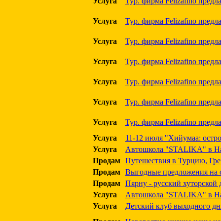
Услуга
Тур. фирма Felizafino пред
Услуга
Тур. фирма Felizafino предл
Услуга
Тур. фирма Felizafino предл
Услуга
Тур. фирма Felizafino предл
Услуга
Тур. фирма Felizafino пред
Услуга
Тур. фирма Felizafino предла
Услуга
Тур. фирма Felizafino пред
Услуга
11-12 июля "Хийумаа: остр
Услуга
Автошкола "STALIKA" в Нарв
Продам
Путешествия в Турцию, Гре
Продам
Выгодные предложения на 
Продам
Пярну - русский хуторской д
Услуга
Автошкола "STALIKA" в Нар
Услуга
Детский клуб выходного дн