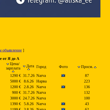
м объявление
]
е от Я до А
Цена/
Дата
Город
Фото
Просм.
зарплата
1290 €
31.7.26
Narva
87
5000 €
8.6.26
Нарва
223
1200 €
2.8.26
Narva
136
900 €
31.7.26
Narva
132
3000 €
24.7.26
Narva
100
1390 €
5.8.26
Narva
43
1199 €
3.8.26
Narva
62