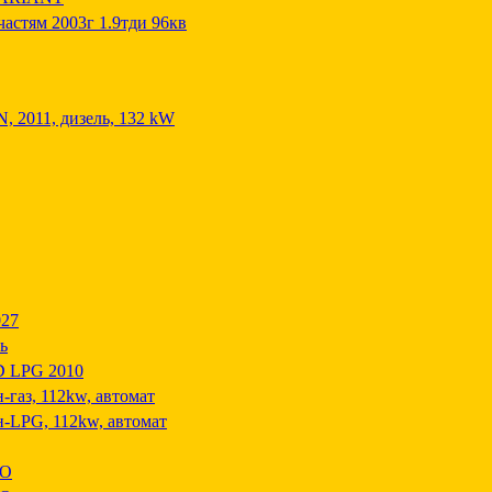
частям 2003г 1.9тди 96кв
011, дизель, 132 kW
027
ь
 LPG 2010
н-газ, 112kw, автомат
ин-LPG, 112kw, автомат
SO