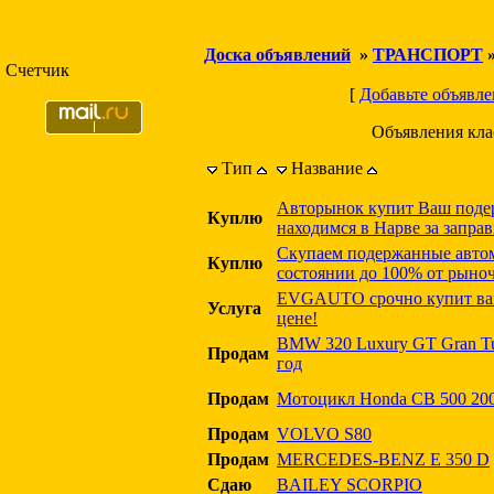
Доска объявлений
»
ТРАНСПОРТ
Счетчик
[
Добавьте объявле
Объявления кл
Тип
Название
Авторынок купит Ваш поде
Куплю
находимся в Нарве за запра
Скупаем подержанные авто
Куплю
состоянии до 100% от рыно
EVGAUTO срочно купит ваш
Услуга
цене!
BMW 320 Luxury GT Gran Tur
Продам
год
Продам
Мотоцикл Honda CB 500 2000
Продам
VOLVO S80
Продам
MERCEDES-BENZ E 350 D
Сдаю
BAILEY SCORPIO