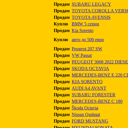
Продам
SUBARU LEGACY
Продам
TOYOTA COROLLA VERS
Продам
TOYOTA AVENSIS
Куплю
BMW 5 серии
Продам
Kia Sorento
Куплю
авто до 500 евро
Продам
Peugeot 207 SW
Продам
VW Passat
Продам
PEUGEOT 3008 2022 DIE
Продам
SKODA OCTAVIA
Продам
MERCEDES-BENZ E 220 C
Продам
KIA SORENTO
Продам
AUDI A4 AVANT
Продам
SUBARU FORESTER
Продам
MERCEDES-BENZ C 180
Продам
Škoda Octavia
Продам
Nissan Qashqai
Продам
FORD MUSTANG
Продам
HYUNDAI SONATA