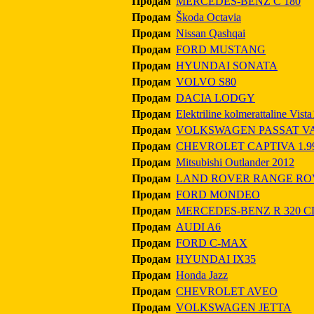
Продам
MERCEDES-BENZ C 180
Продам
Škoda Octavia
Продам
Nissan Qashqai
Продам
FORD MUSTANG
Продам
HYUNDAI SONATA
Продам
VOLVO S80
Продам
DACIA LODGY
Продам
Elektriline kolmerattaline Vis
Продам
VOLKSWAGEN PASSAT V
Продам
CHEVROLET CAPTIVA 1.993
Продам
Mitsubishi Outlander 2012
Продам
LAND ROVER RANGE RO
Продам
FORD MONDEO
Продам
MERCEDES-BENZ R 320 C
Продам
AUDI A6
Продам
FORD C-MAX
Продам
HYUNDAI IX35
Продам
Honda Jazz
Продам
CHEVROLET AVEO
Продам
VOLKSWAGEN JETTA