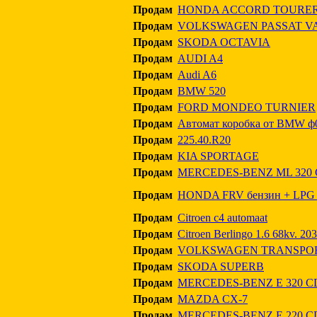
Продам
HONDA ACCORD TOURE
Продам
VOLKSWAGEN PASSAT V
Продам
SKODA OCTAVIA
Продам
AUDI A4
Продам
Audi A6
Продам
BMW 520
Продам
FORD MONDEO TURNIER
Продам
Автомат коробка от BMW ф0
Продам
225.40.R20
Продам
KIA SPORTAGE
Продам
MERCEDES-BENZ ML 320 
Продам
HONDA FRV бензин + LPG 
Продам
Citroen c4 automaat
Продам
Citroen Berlingo 1.6 68kv. 20
Продам
VOLKSWAGEN TRANSPOR
Продам
SKODA SUPERB
Продам
MERCEDES-BENZ E 320 C
Продам
MAZDA CX-7
Продам
MERCEDES-BENZ E 220 CD