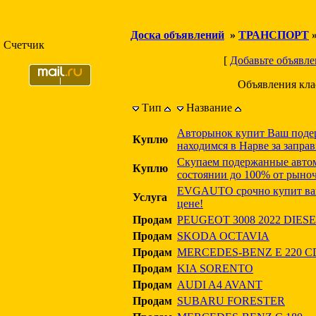
Доска объявлений
»
ТРАНСПОРТ
Счетчик
[
Добавьте объявле
Объявления кл
Тип
Название
Авторынок купит Ваш поде
Куплю
находимся в Нарве за запра
Скупаем подержанные авто
Куплю
состоянии до 100% от рыно
EVGAUTO срочно купит ваш
Услуга
цене!
Продам
PEUGEOT 3008 2022 DIE
Продам
SKODA OCTAVIA
Продам
MERCEDES-BENZ E 220 C
Продам
KIA SORENTO
Продам
AUDI A4 AVANT
Продам
SUBARU FORESTER